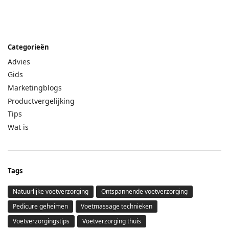
Categorieën
Advies
Gids
Marketingblogs
Productvergelijking
Tips
Wat is
Tags
Natuurlijke voetverzorging
Ontspannende voetverzorging
Pedicure geheimen
Voetmassage technieken
Voetverzorgingstips
Voetverzorging thuis