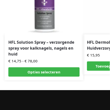
HFL Solution Spray – verzorgende
HFL Dermol
spray voor kalknagels, nagels en
Huidverzor
huid
€
15,95
€
14,75
-
€
78,00
Toevoe
Opties selecteren