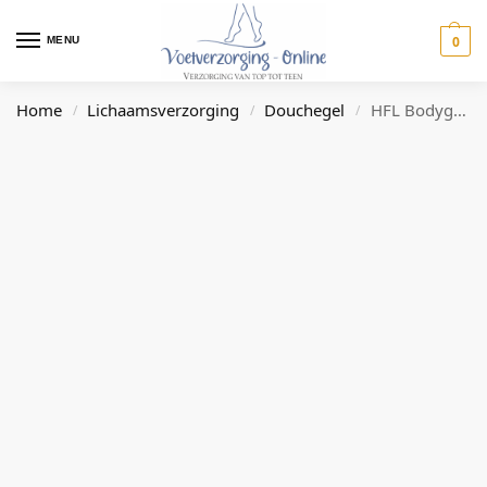
0
MENU
Home
Lichaamsverzorging
Douchegel
HFL Bodygel: Voedende Douchegel
/
/
/