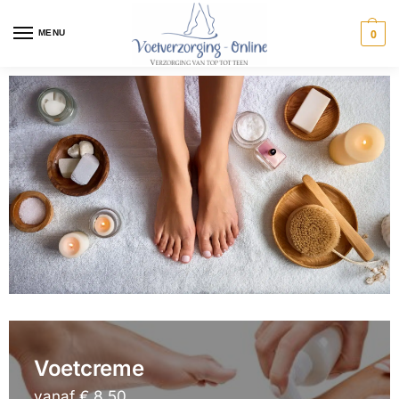
0
MENU
Voetcreme
vanaf € 8,50