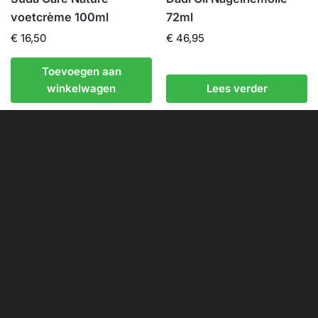
voetcrème 100ml
72ml
€
16,50
€
46,95
Toevoegen aan
winkelwagen
Lees verder