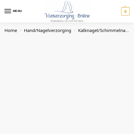
0
MENU
Home
Hand/Nagelverzorging
Kalknagel/Schimmelnagel
/
/