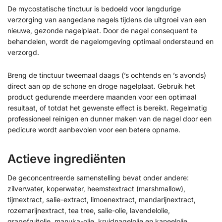
De mycostatische tinctuur is bedoeld voor langdurige
verzorging van aangedane nagels tijdens de uitgroei van een
nieuwe, gezonde nagelplaat. Door de nagel consequent te
behandelen, wordt de nagelomgeving optimaal ondersteund en
verzorgd.
Breng de tinctuur tweemaal daags (’s ochtends en ’s avonds)
direct aan op de schone en droge nagelplaat. Gebruik het
product gedurende meerdere maanden voor een optimaal
resultaat, of totdat het gewenste effect is bereikt. Regelmatig
professioneel reinigen en dunner maken van de nagel door een
pedicure wordt aanbevolen voor een betere opname.
Actieve ingrediënten
De geconcentreerde samenstelling bevat onder andere:
zilverwater, koperwater, heemstextract (marshmallow),
tijmextract, salie-extract, limoenextract, mandarijnextract,
rozemarijnextract, tea tree, salie-olie, lavendelolie,
grapefruitolie, manuka-olie, kruidnagelolie en kaneelolie.