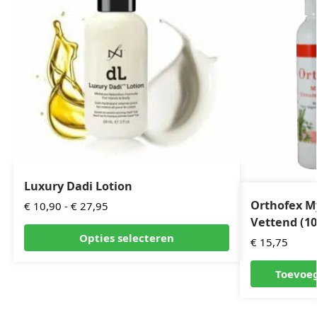
Luxury Dadi Lotion
Orthofex M
€
10,90
-
€
27,95
Vettend (1
Opties selecteren
€
15,75
Toevoe