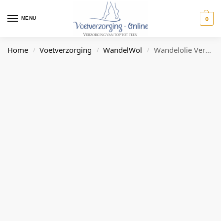
0
MENU
Home
Voetverzorging
WandelWol
Wandelolie Verkoelend 150ml – Kalmeer en ontspan vermoeide spieren
/
/
/