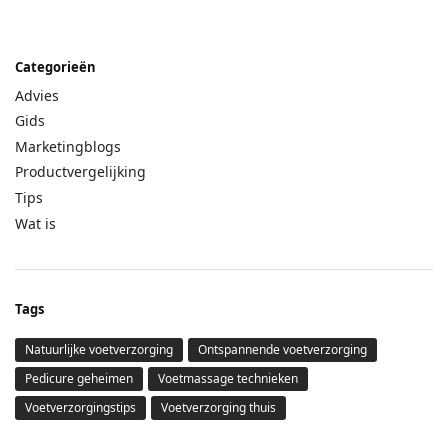
Categorieën
Advies
Gids
Marketingblogs
Productvergelijking
Tips
Wat is
Tags
Natuurlijke voetverzorging
Ontspannende voetverzorging
Pedicure geheimen
Voetmassage technieken
Voetverzorgingstips
Voetverzorging thuis