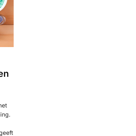
en
het
ing.
geeft