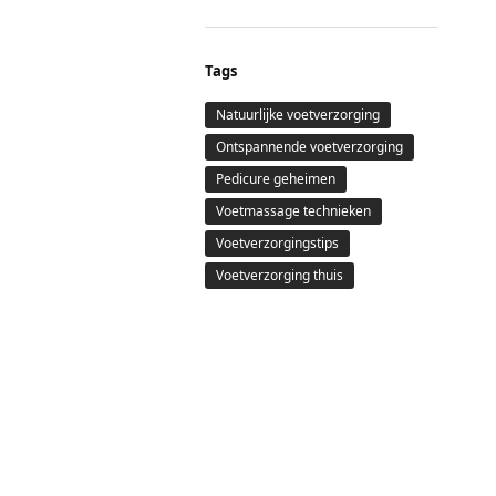
Tags
Natuurlijke voetverzorging
Ontspannende voetverzorging
Pedicure geheimen
Voetmassage technieken
Voetverzorgingstips
Voetverzorging thuis