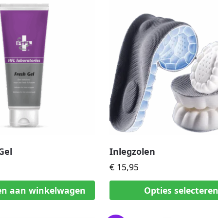
Gel
Inlegzolen
€
15,95
en aan winkelwagen
Opties selectere