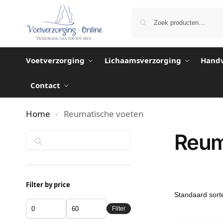
Voetverzorging
Lichaamsverzorging
Handv
Contact
Home
Reumatische voeten
/
Reum
Zoeken
Filter by price
Filter