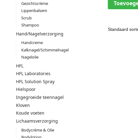
Toevoeg
Gezichtscrème
Lippenbalsem
Scrub
Shampoo
Hand/Nagelverzorging
Handcreme
Kalknagel/Schimmelnagel
Nagelolie
HFL
HFL Laboratories
HFL Solution Spray
Hielspoor
Ingegroeide teennagel
Kloven
Koude voeten
Lichaamsverzorging
Bodycrème & Olie
Bodylotion