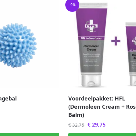
-9%
agebal
Voordeelpakket: HFL
(Dermoleen Cream + Ros
Balm)
€
29,75
€
32,75