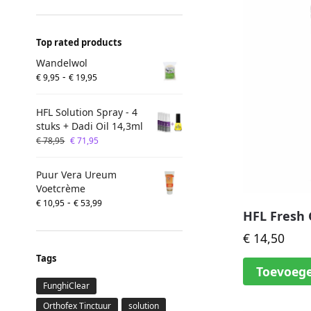
Top rated products
Wandelwol
-
€
9,95
€
19,95
HFL Solution Spray - 4
stuks + Dadi Oil 14,3ml
€
78,95
€
71,95
Puur Vera Ureum
Voetcrème
-
€
10,95
€
53,99
HFL Fresh 
€
14,50
Tags
Toevoeg
FunghiClear
Orthofex Tinctuur
solution