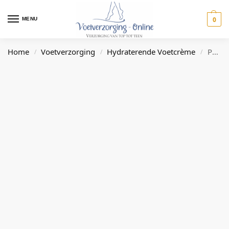
0
MENU
Home
Voetverzorging
Hydraterende Voetcrème
Puur Vera Verwarmende
/
/
/