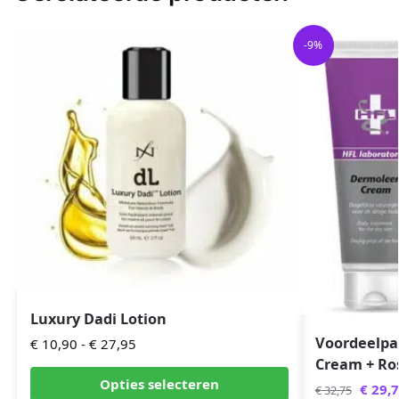
-9%
Luxury Dadi Lotion
Voordeelpa
€
10,90
-
€
27,95
Cream + Ro
Opties selecteren
€
29,7
€
32,75