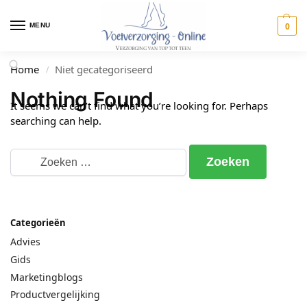
0
MENU
Home
Niet gecategoriseerd
/
Nothing Found
It seems we can’t find what you’re looking for. Perhaps
searching can help.
Categorieën
Advies
Gids
Marketingblogs
Productvergelijking