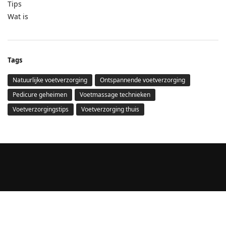
Tips
Wat is
Tags
Natuurlijke voetverzorging
Ontspannende voetverzorging
Pedicure geheimen
Voetmassage technieken
Voetverzorgingstips
Voetverzorging thuis