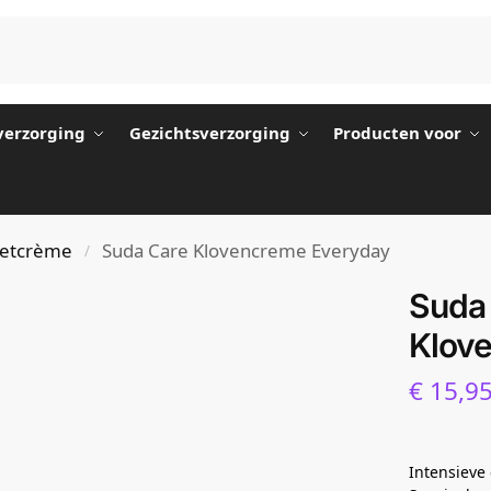
erzorging
Gezichtsverzorging
Producten voor
oetcrème
Suda Care Klovencreme Everyday
/
Suda
Klov
€
15,9
Intensieve