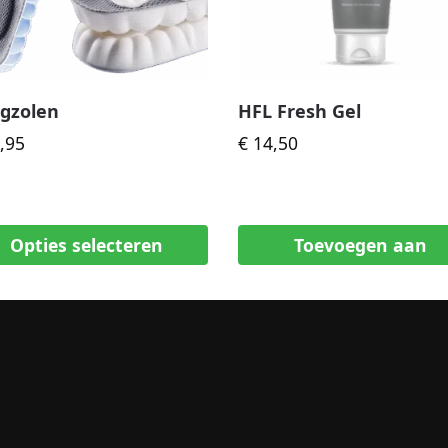
egzolen
HFL Fresh Gel
,95
€
14,50
Opties selecteren
Toevoegen aan
winkelwagen