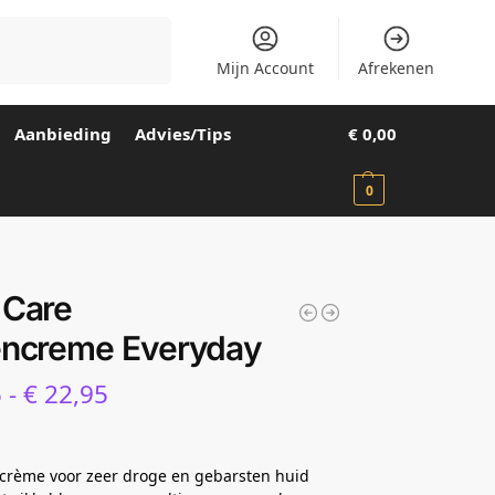
Zoeken
Mijn Account
Afrekenen
Aanbieding
Advies/Tips
€
0,00
0
 Care
encreme Everyday
5
-
€
22,95
 crème voor zeer droge en gebarsten huid