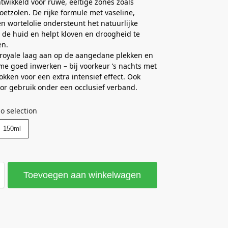
twikkeld voor ruwe, eeltige zones zoals
oetzolen. De rijke formule met vaseline,
n wortelolie ondersteunt het natuurlijke
n de huid en helpt kloven en droogheid te
en.
royale laag aan op de aangedane plekken en
ème goed inwerken – bij voorkeur ’s nachts met
kken voor een extra intensief effect. Ook
oor gebruik onder een occlusief verband.
o selection
150ml
Toevoegen aan winkelwagen