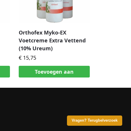
Orthofex Myko-EX
Voetcreme Extra Vettend
(10% Ureum)
€
15,75
Toevoegen aan
winkelwagen
Vragen? Terugbelverzoek