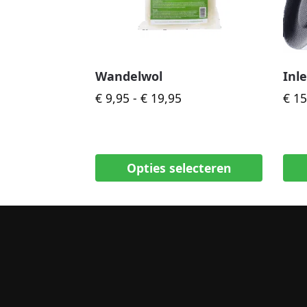
Wandelwol
Inl
€
9,95
-
€
19,95
€
15
Opties selecteren