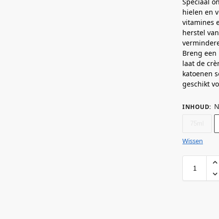
Speciaal on
hielen en v
vitamines e
herstel va
verminder
Breng een 
laat de cr
katoenen so
geschikt v
N
INHOUD
:
75ml
Wissen